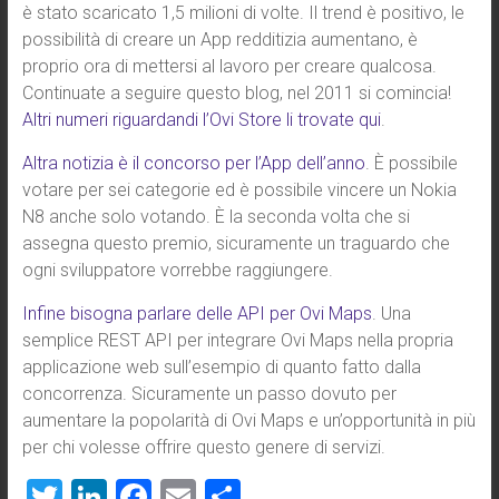
è stato scaricato 1,5 milioni di volte. Il trend è positivo, le
possibilità di creare un App redditizia aumentano, è
proprio ora di mettersi al lavoro per creare qualcosa.
Continuate a seguire questo blog, nel 2011 si comincia!
Altri numeri riguardandi l’Ovi Store li trovate qui
.
Altra notizia è il concorso per l’App dell’anno
. È possibile
votare per sei categorie ed è possibile vincere un Nokia
N8 anche solo votando. È la seconda volta che si
assegna questo premio, sicuramente un traguardo che
ogni sviluppatore vorrebbe raggiungere.
Infine bisogna parlare delle API per Ovi Maps
. Una
semplice REST API per integrare Ovi Maps nella propria
applicazione web sull’esempio di quanto fatto dalla
concorrenza. Sicuramente un passo dovuto per
aumentare la popolarità di Ovi Maps e un’opportunità in più
per chi volesse offrire questo genere di servizi.
T
Li
F
E
S