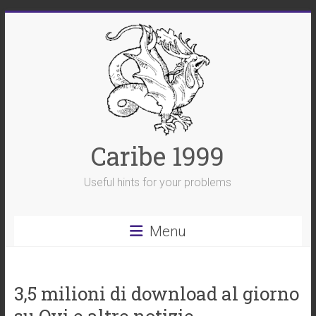
Skip
to
content
Caribe 1999
Useful hints for your problems
Menu
3,5 milioni di download al giorno