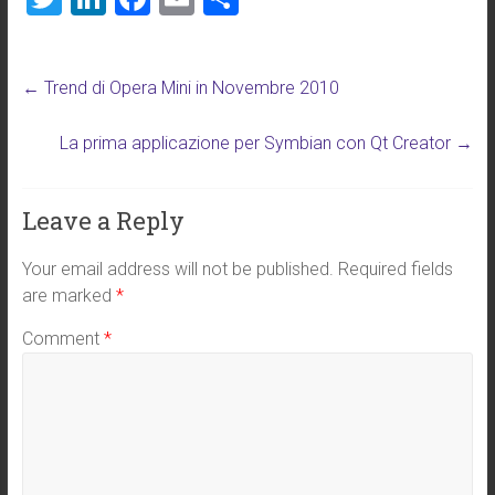
wi
nk
a
m
h
tt
e
ce
ai
ar
←
Trend di Opera Mini in Novembre 2010
er
dI
b
l
e
n
o
La prima applicazione per Symbian con Qt Creator
→
ok
Leave a Reply
Your email address will not be published.
Required fields
are marked
*
Comment
*