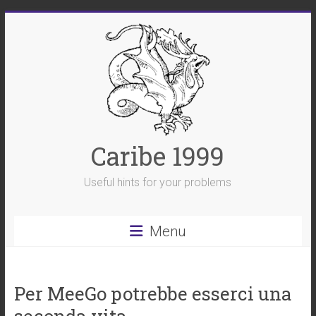
Skip
to
content
Caribe 1999
Useful hints for your problems
Menu
Per MeeGo potrebbe esserci una