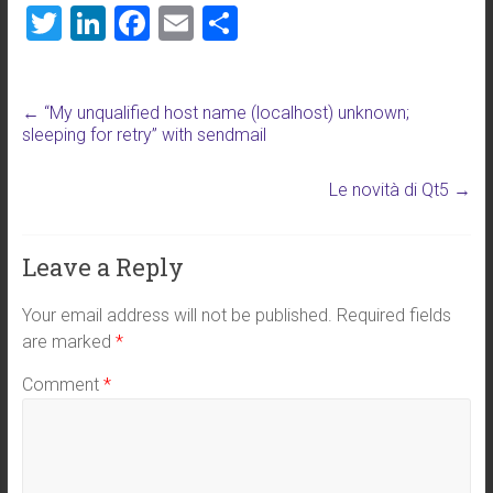
T
Li
F
E
S
wi
nk
a
m
h
tt
e
ce
ai
ar
←
“My unqualified host name (localhost) unknown;
er
dI
b
l
e
sleeping for retry” with sendmail
n
o
ok
Le novità di Qt5
→
Leave a Reply
Your email address will not be published.
Required fields
are marked
*
Comment
*