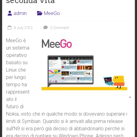
seconda vita
admin
MeeGo
9 July 2012
0 Comment
MeeGo è
un sistema
operativo
basato su
Linux che
per lungo
tempo ha
rappresent
ato il
futuro di
Nokia, visto che in qualche modo si dovevano superare i
limiti di Symbian. Quando si è arrivati alla prima release
sull’N9 si era però già deciso di abbandonarlo perché si
era deciso di puntare su Windows Phone. Adesso però