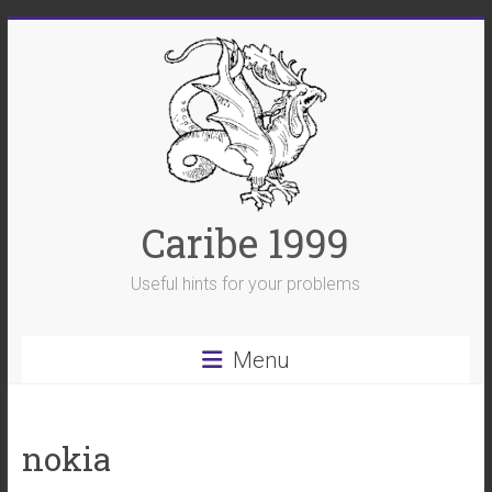
Skip
to
content
Caribe 1999
Useful hints for your problems
Menu
nokia